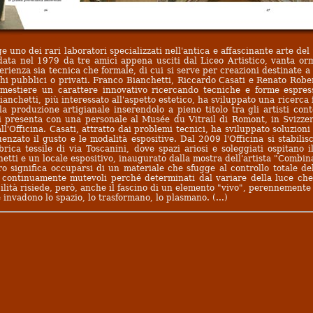
 uno dei rari laboratori specializzati nell'antica e affascinante arte del 
ata nel 1979 da tre amici appena usciti dal Liceo Artistico, vanta or
rienza sia tecnica che formale, di cui si serve per creazioni destinate a e
ghi pubblici o privati. Franco Bianchetti, Riccardo Casati e Renato Rober
mestiere un carattere innovativo ricercando tecniche e forme espres
ianchetti, più interessato all'aspetto estetico, ha sviluppato una ricerca
la produzione artigianale inserendolo a pieno titolo tra gli artisti co
si presenta con una personale al Musée du Vitrail di Romont, in Svizze
ll'Officina. Casati, attratto dai problemi tecnici, ha sviluppato soluzion
enzato il gusto e le modalità espositive. Dal 2009 l'Officina si stabili
brica tessile di via Toscanini, dove spazi ariosi e soleggiati ospitano il
hetti e un locale espositivo, inaugurato dalla mostra dell'artista "Combin
ro significa occuparsi di un materiale che sfugge al controllo totale d
 continuamente mutevoli perché determinati dal variare della luce che 
ilità risiede, però, anche il fascino di un elemento "vivo", perennemente
 invadono lo spazio, lo trasformano, lo plasmano. (...)