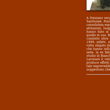
A Stezzano sorge
Santhomé. Fond
consolidata espe
abitazioni, luo
hanno dato al 
quelle in uso. B
condotto oltre 
1999, infatti, 
volta slegato da
che hanno influ
sede, la ex fab
studio di Bianc
Lavorare il vet
produce effetti
tale imprevedib
suggestioni che