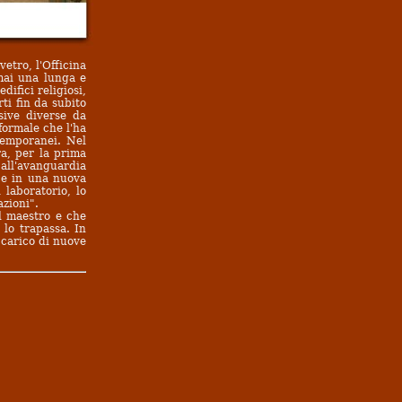
vetro, l'Officina
mai una lunga e
difici religiosi,
ti fin da subito
sive diverse da
 formale che l'ha
ntemporanei. Nel
ra, per la prima
i all'avanguardia
sce in una nuova
 laboratorio, lo
azioni".
el maestro e che
lo trapassa. In
 carico di nuove