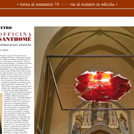
« torna al sommario 70
·······
vai al numero in edicola »