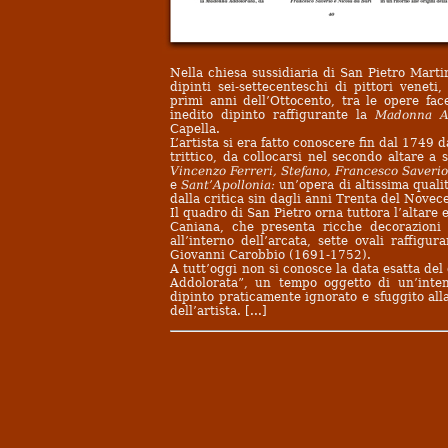
Nella chiesa sussidiaria di San Pietro Mart
dipinti sei-settecenteschi di pittori venet
primi anni dell’Ottocento, tra le opere fac
inedito dipinto raffigurante la
Madonna Ad
Capella.
L’artista si era fatto conoscere fin dal 1749 
trittico, da collocarsi nel secondo altare a 
Vincenzo Ferreri, Stefano, Francesco Saverio
e
Sant’Apollonia:
un’opera di altissima qualit
dalla critica sin dagli anni Trenta del Novec
Il quadro di San Pietro orna tuttora l’altare 
Caniana, che presenta ricche decorazion
all’interno dell’arcata, sette ovali raffigu
Giovanni Carobbio (1691-1752).
A tutt’oggi non si conosce la data esatta de
Addolorata”, un tempo oggetto di un’inten
dipinto praticamente ignorato e sfuggito alla
dell’artista. [...]