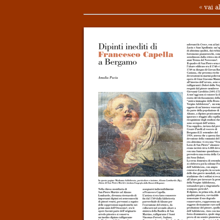
«
vai a