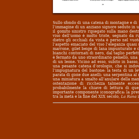
Sullo sfondo di una catena di montagne e di
l’immagine di un anziano signore seduto in un
il gomito sinistro ripiegato sulla mano des
viso dell’uomo è molto triste, segnato da
dietro gli occhiali da vista è perso nel vu
l’aspetto emaciato del viso l’eleganza quasi 
marrone, gilet beige di lana impunturato e c
bianchi contornati di nero, dal taglio perfett
è fermato da uno straordinario gemello, una 
di un leone. Vicino ad esso, subito in basso
una pesante catena d’orologio, che si indo
l’impugnatura del bastone: la testa di un l
parata di gioie due anelli: una serpentina a
una miniatura a smalto all’anulare della man
ostentazione di ricchezza talmente ecce
probabilmente la chiave di lettura di que
importante componente iconografica: la pres
tra la metà e la fine del XIX secolo,
La Rana
i