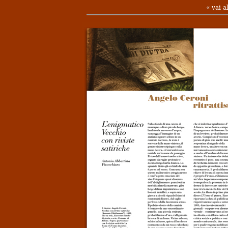
«
vai a